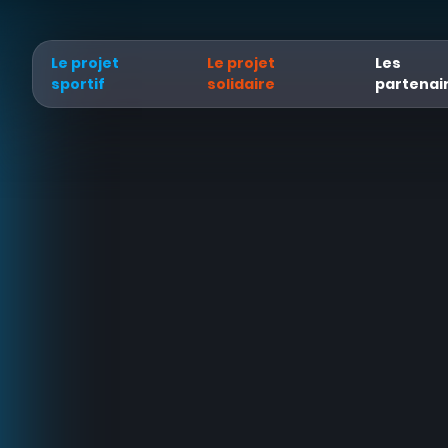
Le projet
Le projet
Les
sportif
solidaire
partenai