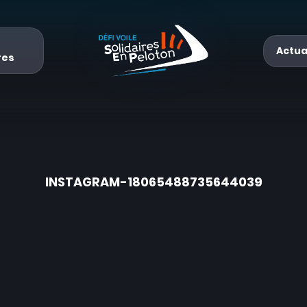
Actua
res
INSTAGRAM-18065488735644039